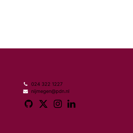
024 322 1227
nijmegen@pdn.nl